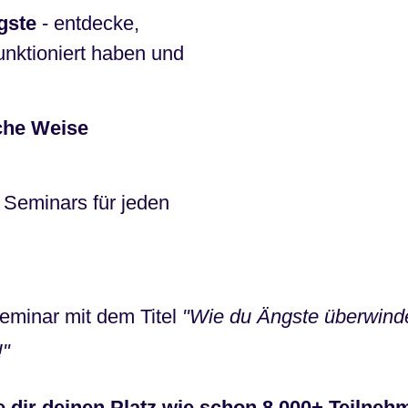
gste
- entdecke,
unktioniert haben und
iche Weise
Seminars für jeden
eminar mit dem Titel
"Wie du Ängste überwinde
!"
e dir deinen Platz wie schon 8.000+ Teilneh