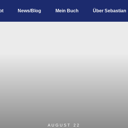
bt
News/Blog
Mein Buch
Über Sebastian
AUGUST 22