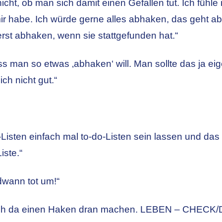
icht, ob man sich damit einen Gefallen tut. Ich fühle
ir habe. Ich würde gerne alles abhaken, das geht ab
 erst abhaken, wenn sie stattgefunden hat.“
dass man so etwas ‚abhaken‘ will. Man sollte das ja ei
ich nicht gut.“
-do-Listen einfach mal to-do-Listen sein lassen und d
iste.“
dwann tot um!“
uch da einen Haken dran machen. LEBEN – CHECK