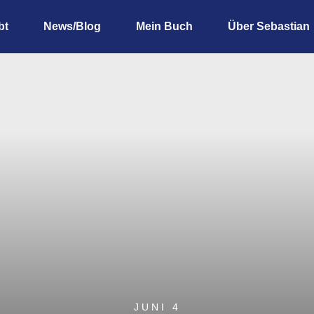
bt
News/Blog
Mein Buch
Über Sebastian
JUNI 4