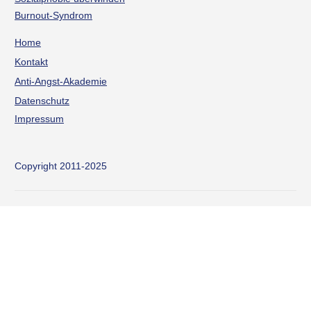
Burnout-Syndrom
Home
Kontakt
Anti-Angst-Akademie
Datenschutz
Impressum
Copyright 2011-2025
Sitzung abgelaufen
Bitte melde dich erneut an.
Die Anmeldeseite wird sich in
einem neuen Tab öffnen. Nach dem Anmelden kannst du den
Tab schließen und zu dieser Seite zurückkehren.