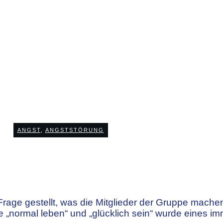
AUGUST 9
 ohne Angst – Eine
ANGST
,
ANGSTSTÖRUNG
2
COMMENTS
rage gestellt, was die Mitglieder der Gruppe mach
 „normal leben“ und „glücklich sein“ wurde eines i