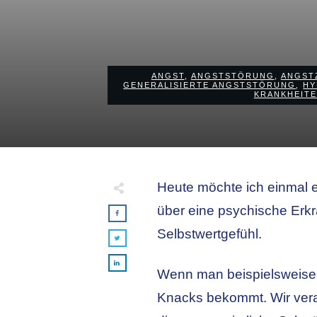
ANGST
,
ANGSTSTÖRUNG
,
ANGST
GENERALISIERTE ANGSTSTÖRUNG
,
HY
KRANKHEIT
Heute möchte ich einmal 
über eine psychische Erk
Selbstwertgefühl.
Wenn man beispielsweise a
Knacks bekommt. Wir verac