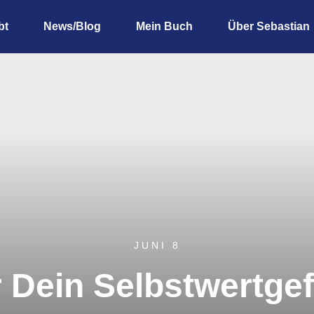
bt
News/Blog
Mein Buch
Über Sebastian
JUNI 8
 Dein Selbstwertge