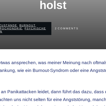
holst
ZUSTÄNDE
,
BURNOUT
,
POCHONDRIE
,
PSYCHISCHE
2
COMMENTS
EN
etwas ansprechen, was meiner Meinung nach oftma
rankung, wie ein Burnout-Syndrom oder eine Angsts
n Panikattacken leidet, dann führt das dazu, dass
hten uns nicht selten für eine Angststörung, manch